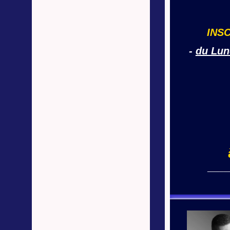
INS
-
du Lun
_____