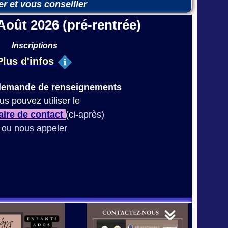
r et vous conseiller
 Août
2026 (
pré-rentrée)
Inscriptions
P
lus d'infos
 demande de renseignements
us pouvez utiliser le
aire de contact
(ci
-après)
ou nous appeler