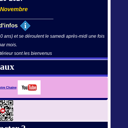
 Novembre
________________________
d'infos
 10 ans) et se déroulent le samedi après-midi une fois
par mois.
térieur sont les bienvenus
iaux
otre Chaine