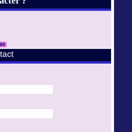
cter ?
 90
tact